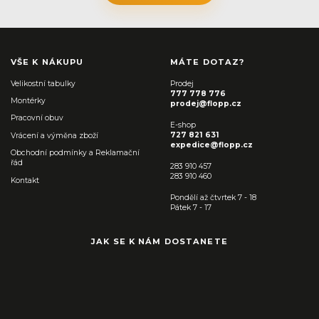
VŠE K NÁKUPU
MÁTE DOTAZ?
Velikostní tabulky
Prodej
777 778 776
Montérky
prodej@flopp.cz
Pracovní obuv
E-shop
727 821 631
Vrácení a výměna zboží
expedice@flopp.cz
Obchodní podmínky a Reklamační
řád
283 910 457
283 910 460
Kontakt
Pondělí až čtvrtek 7 - 18
Pátek 7 - 17
JAK SE K NÁM DOSTANETE