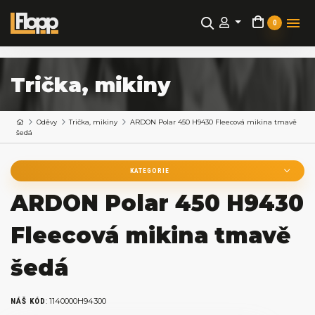
0
Trička, mikiny
Oděvy
Trička, mikiny
ARDON Polar 450 H9430 Fleecová mikina tmavě
šedá
KATEGORIE
ARDON Polar 450 H9430
Fleecová mikina tmavě
šedá
:
1140000H94300
NÁŠ KÓD