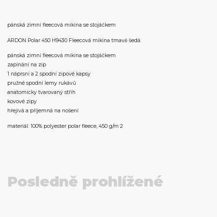
pánská zimní fleecová mikina se stojáčkem
ARDON Polar 450 H9430 Fleecová mikina tmavě šedá
pánská zimní fleecová mikina se stojáčkem
zapínání na zip
1 náprsní a 2 spodní zipové kapsy
pružné spodní lemy rukávů
anatomicky tvarovaný střih
kovové zipy
hřejivá a příjemná na nošení
materiál: 100% polyester polar fleece, 450 g/m 2
Posledně prohlížené