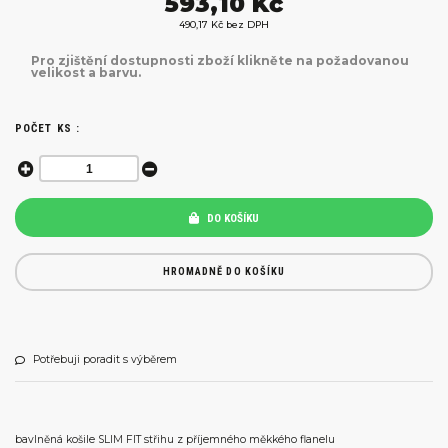
593,10 Kč
490,17 Kč bez DPH
Pro zjištění dostupnosti zboží klikněte na požadovanou
velikost a barvu.
POČET KS :
DO KOŠÍKU
HROMADNĚ DO KOŠÍKU
Potřebuji poradit s výběrem
bavlněná košile SLIM FIT střihu z příjemného měkkého flanelu