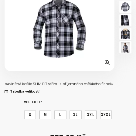
bavlněná košile SLIM FIT střihu z příjemného měkkého flanelu
Tabulka velikostí
VELIKOST:
S
M
L
XL
XXL
XXXL