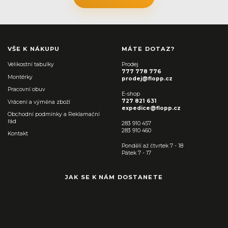
VŠE K NÁKUPU
MÁTE DOTAZ?
Velikostní tabulky
Prodej
777 778 776
Montérky
prodej@flopp.cz
Pracovní obuv
E-shop
727 821 631
Vrácení a výměna zboží
expedice@flopp.cz
Obchodní podmínky a Reklamační
řád
283 910 457
283 910 460
Kontakt
Pondělí až čtvrtek 7 - 18
Pátek 7 - 17
JAK SE K NÁM DOSTANETE