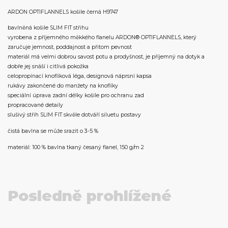
ARDON OPTIFLANNELS košile černá H9747
bavlněná košile SLIM FIT střihu
vyrobena z příjemného měkkého flanelu ARDON® OPTIFLANNELS, který
zaručuje jemnost, poddajnost a přitom pevnost
materiál má velmi dobrou savost potu a prodyšnost, je příjemný na dotyk a
dobře jej snáší i citlivá pokožka
celopropínací knoflíková léga, designová náprsní kapsa
rukávy zakončené do manžety na knoflíky
speciální úprava zadní délky košile pro ochranu zad
propracované detaily
slušivý střih SLIM FIT skvěle dotváří siluetu postavy
čistá bavlna se může srazit o 3-5 %
materiál: 100 % bavlna tkaný česaný flanel, 150 g/m 2
Posledně prohlížené