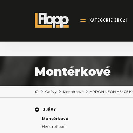
KATEGORIE ZBOŽÍ
Montérkové
Oděvy
Montérkové
ARDON NEON H6405 Kalh
ODĚVY
Montérkové
HiVis reflexní