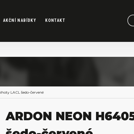
AKČNÍ NABÍDKY
KONTAKT
oty LACL šedo-červené
ARDON NEON H6405
šedo-červené