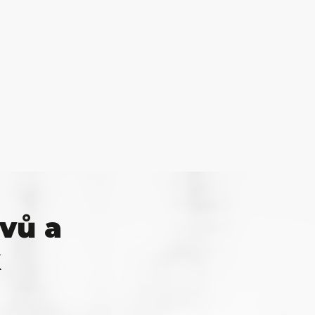
vů a
k