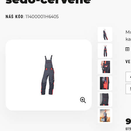
:
11400001H6405
NÁŠ KÓD
Mo
ka
VE
9
81