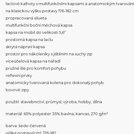
laclové kalhoty s multifunkčními kapsami a anatomickým tvarován
na klasickou výšku postavy 176-182 cm
propracovaná silueta
multifunkční boční měchová kapsa
kapsa na mobil do velikosti 5,6“
prostorná kapsa na laclu
skrytá náprsní kapsa
prostor pro nákoleníky s jištěním na suchý zip
víceúčelová kapsa na nářadí
pružné šle pro komfort pohybu
reflexní prvky
anatomicky tvarovaná kolena pro dokonalý pohyb
kovové zipy
použití: stavebnictví, průmysl, výroba, hobby, dílna
materiál: 65% polyester 35% bavlna, kanvas, 270 g/m²
barva: šedo-červená
výška postavy(cm): 176-182