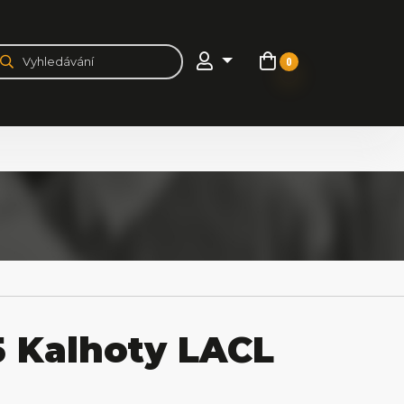
0
 Kalhoty LACL