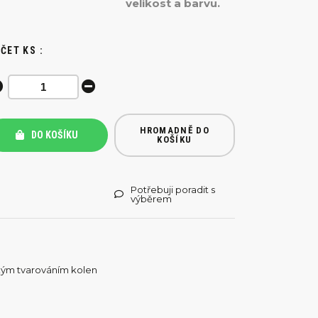
velikost a barvu.
ČET KS :
HROMADNĚ DO
DO KOŠÍKU
KOŠÍKU
Potřebuji poradit s
výběrem
kým tvarováním kolen