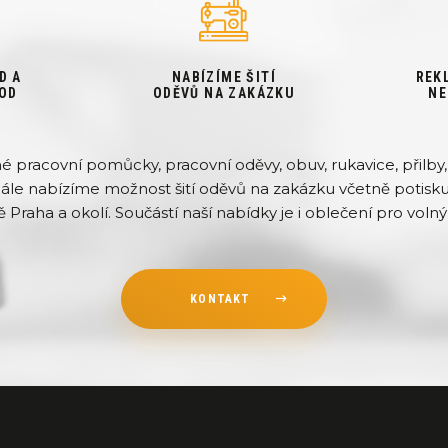
D A
NABÍZÍME ŠITÍ
REK
OD
ODĚVŮ NA ZAKÁZKU
NE
pracovní pomůcky, pracovní oděvy, obuv, rukavice, přilby, 
Dále nabízíme možnost šití oděvů na zakázku včetně potisku 
ě Praha a okolí. Součástí naší nabídky je i oblečení pro volný 
KONTAKT