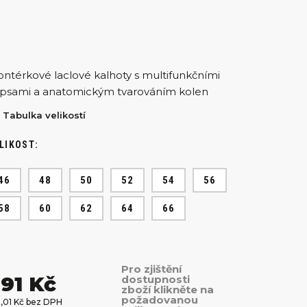
ntérkové laclové kalhoty s multifunkčními
psami a anatomickým tvarováním kolen
Tabulka velikostí
LIKOST:
46
48
50
52
54
56
58
60
62
64
66
Pro zjištění
91 Kč
dostupnosti
zboží klikněte na
požadovanou
9,01 Kč bez DPH