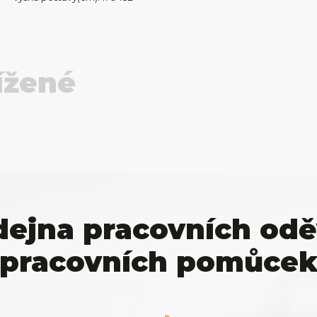
ížené
dejna pracovních odě
pracovních pomůce