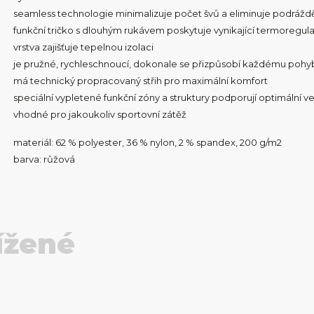
seamless technologie minimalizuje počet švů a eliminuje podráž
funkční tričko s dlouhým rukávem poskytuje vynikající termoregulaci,
vrstva zajišťuje tepelnou izolaci
je pružné, rychleschnoucí, dokonale se přizpůsobí každému pohy
má technický propracovaný střih pro maximální komfort
speciální vypletené funkční zóny a struktury podporují optimální v
vhodné pro jakoukoliv sportovní zátěž
materiál: 62 % polyester, 36 % nylon, 2 % spandex, 200 g/m2
barva: růžová
ížené