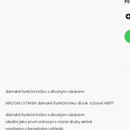
PO
dámské funkční tričko s dlouhým rukávem
ARDON LYTANIX dámské funkční triko dl.ruk. růžové H6171
dámské funkční tričko s dlouhým rukávem
ideální jako první vrstva pro různé druhy aktivit
vyrobeno v bezešvém vzhledu