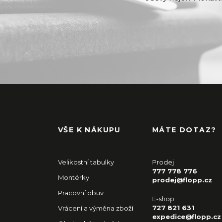
VŠE K NÁKUPU
MÁTE DOTAZ?
Velikostní tabulky
Prodej
777 778 776
Montérky
prodej@flopp.cz
Pracovní obuv
E-shop
727 821 631
Vrácení a výměna zboží
expedice@flopp.cz