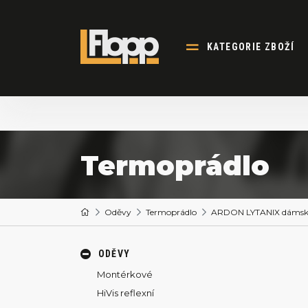
KATEGORIE ZBOŽÍ
Termoprádlo
Oděvy
Termoprádlo
ARDON LYTANIX dámské f
ODĚVY
Montérkové
HiVis reflexní