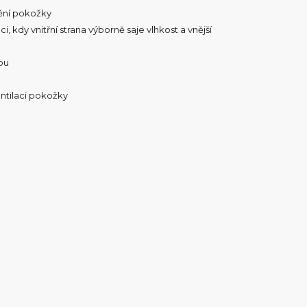
dění pokožky
 kdy vnitřní strana výborně saje vlhkost a vnější
bu
entilaci pokožky