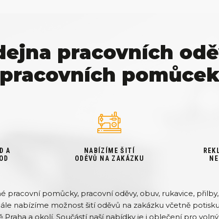
dejna pracovních odě
pracovních pomůce
D A
NABÍZÍME ŠITÍ
REK
OD
ODĚVŮ NA ZAKÁZKU
NE
pracovní pomůcky, pracovní oděvy, obuv, rukavice, přilby, 
Dále nabízíme možnost šití oděvů na zakázku včetně potisku 
ě Praha a okolí. Součástí naší nabídky je i oblečení pro volný 