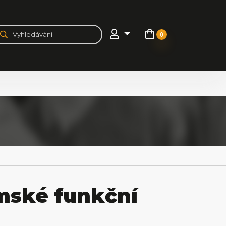
0
ské funkční