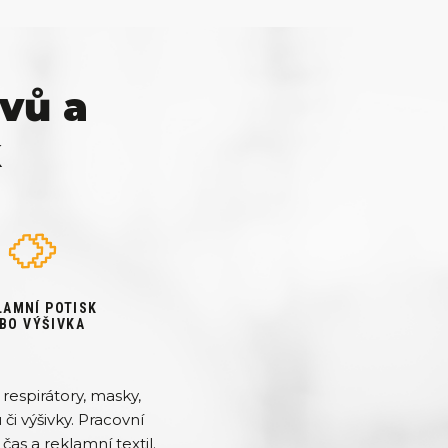
vů a
k
LAMNÍ POTISK
BO VÝŠIVKA
respirátory, masky,
či výšivky. Pracovní
čas a reklamní textil.