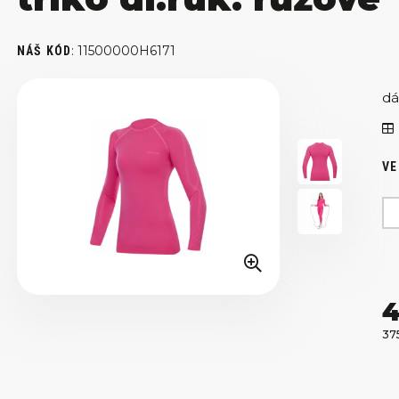
:
11500000H6171
NÁŠ KÓD
dá
VE
4
37