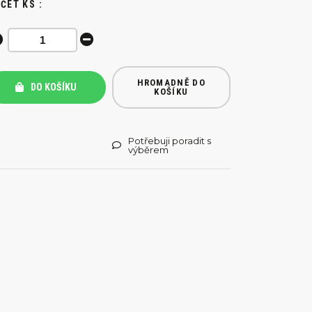
ČET KS :
HROMADNĚ DO
DO KOŠÍKU
KOŠÍKU
Potřebuji poradit s
výběrem