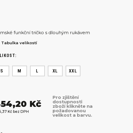
mské funkční tričko s dlouhým rukávem
Tabulka velikostí
LIKOST:
S
M
L
XL
XXL
Pro zjištění
54,20 Kč
dostupnosti
zboží klikněte na
požadovanou
5,37 Kč bez DPH
velikost a barvu.