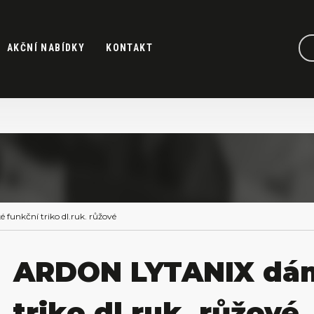
AKČNÍ NABÍDKY
KONTAKT
unkční triko dl.ruk. růžové
ARDON LYTANIX dám
triko dl.ruk. růžové