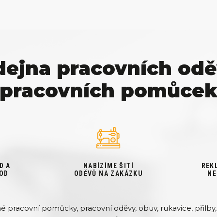
dejna pracovních odě
pracovních pomůce
D A
NABÍZÍME ŠITÍ
REK
OD
ODĚVŮ NA ZAKÁZKU
NE
pracovní pomůcky, pracovní oděvy, obuv, rukavice, přilby, 