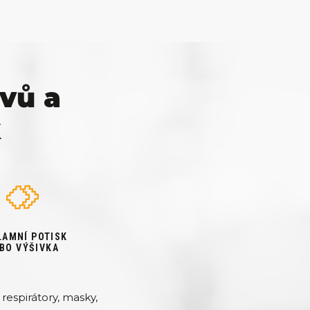
vů a
k
LAMNÍ POTISK
BO VÝŠIVKA
respirátory, masky,