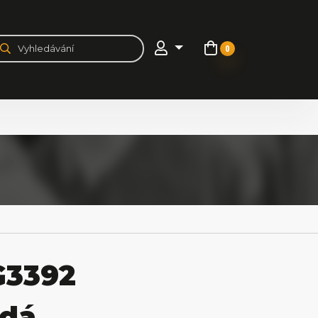
0
G3392
ědá