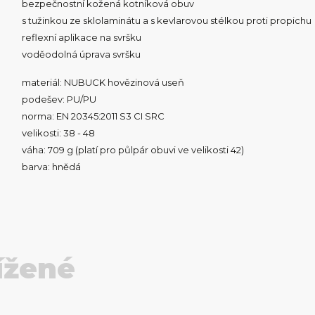
bezpečnostní kožená kotníková obuv
s tužinkou ze sklolaminátu a s kevlarovou stélkou proti propichu
reflexní aplikace na svršku
voděodolná úprava svršku
materiál: NUBUCK hovězinová useň
podešev: PU/PU
norma: EN 20345:2011 S3 CI SRC
velikosti: 38 - 48
váha: 709 g (platí pro půlpár obuvi ve velikosti 42)
barva: hnědá
ížené