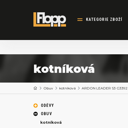
KATEGORIE ZBOŽÍ
kotníková
Obuv
kotníková
ARDON LEADER S3 G3392 k
ODĚVY
OBUV
kotníková