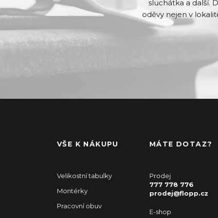
sluchátka a další. 
oděvy nejen v lokalit
VŠE K NÁKUPU
MÁTE DOTAZ?
Velikostní tabulky
Prodej
777 778 776
Montérky
prodej@flopp.cz
Pracovní obuv
E-shop