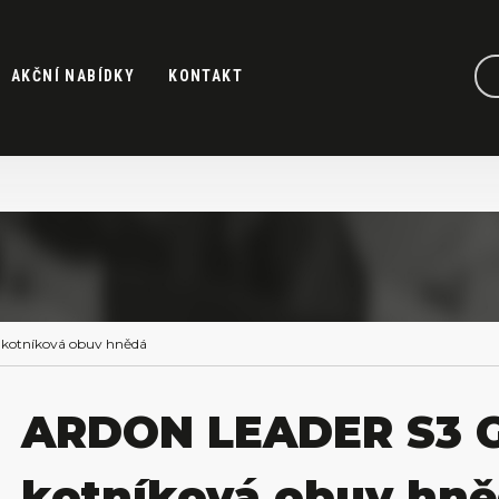
AKČNÍ NABÍDKY
KONTAKT
otníková obuv hnědá
ARDON LEADER S3 
kotníková obuv hn