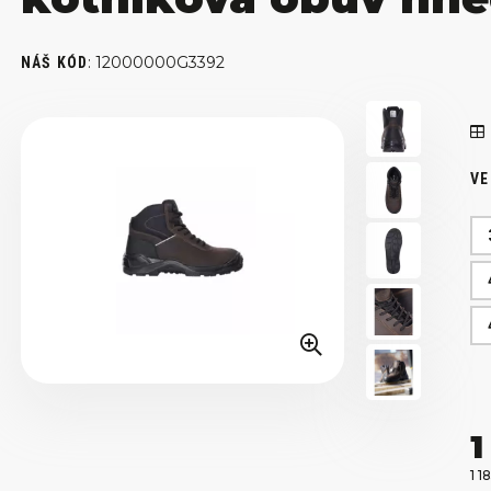
:
12000000G3392
NÁŠ KÓD
VE
1
1 1