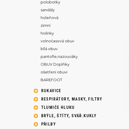
polobotky
sandály
holeňová
zimní
holinky
volnočasová obuv
bílá obuv
pantofle,nazouváky
OBUV Doplňky
ošetření obuvi
BAREFOOT
RUKAVICE
RESPIRÁTORY, MASKY, FILTRY
TLUMIČE HLUKU
BRÝLE, ŠTÍTY, SVÁŘ.KUKLY
PŘILBY