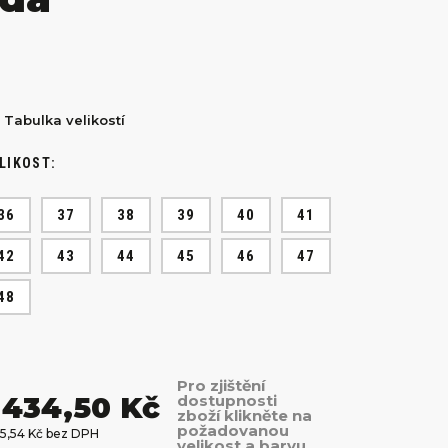
Tabulka velikostí
LIKOST:
36
37
38
39
40
41
42
43
44
45
46
47
48
Pro zjištění
 434,50 Kč
dostupnosti
zboží klikněte na
požadovanou
85,54 Kč bez DPH
velikost a barvu.