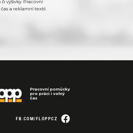
či výšivky. Pracovní
čas a reklamní textil.
Pracovní pomůcky
pro práci i volný
čas
FB.COM/FLOPPCZ