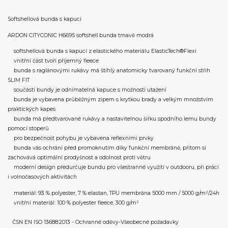
Softshellová bunda s kapucí
ARDON CITYCONIC H6695 softshell.bunda tmavě modrá
softshellová bunda s kapucí z elastického materiálu ElasticTech®Flexi
vnitřní část tvoří příjemný fleece
bunda s raglánovými rukávy má štíhlý anatomicky tvarovaný funkční střih
SLIM FIT
součástí bundy je odnímatelná kapuce s možností utažení
bunda je vybavena průběžným zipem s krytkou brady a velkým množstvím
praktických kapes
bunda má předtvarované rukávy a nastavitelnou šířku spodního lemu bundy
pomocí stoperů
pro bezpečnost pohybu je vybavena reflexními prvky
bunda vás ochrání před promoknutím díky funkční membráně, přitom si
zachovává optimální prodyšnost a odolnost proti větru
moderní design předurčuje bundu pro všestranné využití v outdooru, při práci
i volnočasových aktivitách
materiál: 93 % polyester, 7 % elastan, TPU membrána 5000 mm / 5000 g/m²/24h
vnitřní materiál: 100 % polyester fleece, 300 g/m²
ČSN EN ISO 13688:2013 - Ochranné oděvy-Všeobecné požadavky