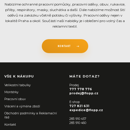
Nabízíme ochranné pracovní pomůcky, pracovní oděvy, obuv, rukavice,
přilby, respirátory, masky, sluchátka a další. Dále nabízíme možnost šití
oděvů na zakázku včetně potisku či výšivky. Pracovní oděvy nejen v
lokalitě Praha a okolí. Součástí naší nabídky je i oblečení pro volný čas a
reklamní textil.
KONTAKT
VŠE K NÁKUPU
MÁTE DOTAZ?
Velikostní tabulky
Prodej
777 778 776
Montérky
prodej@flopp.cz
Pracovní obuv
E-shop
727 821 631
Vrácení a výměna zboží
expedice@flopp.cz
Obchodní podmínky a Reklamační
řád
283 910 457
283 910 460
Kontakt