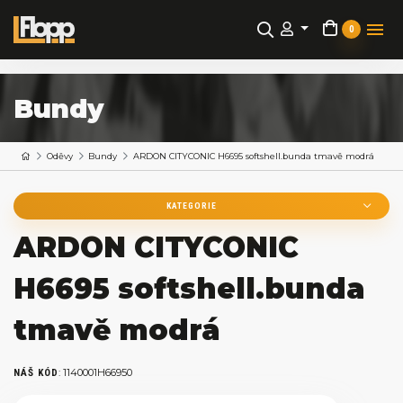
0
Bundy
Oděvy
Bundy
ARDON CITYCONIC H6695 softshell.bunda tmavě modrá
KATEGORIE
ARDON CITYCONIC
H6695 softshell.bunda
tmavě modrá
:
1140001H66950
NÁŠ KÓD