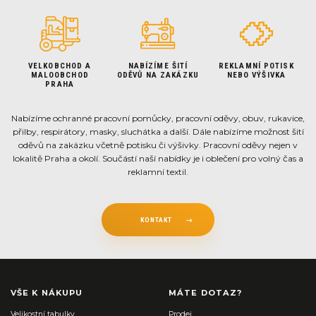
VELKOBCHOD A
NABÍZÍME ŠITÍ
REKLAMNÍ POTISK
MALOOBCHOD
ODĚVŮ NA ZAKÁZKU
NEBO VÝŠIVKA
PRAHA
Nabízíme ochranné pracovní pomůcky, pracovní oděvy, obuv, rukavice,
přilby, respirátory, masky, sluchátka a další. Dále nabízíme možnost šití
oděvů na zakázku včetně potisku či výšivky. Pracovní oděvy nejen v
lokalitě Praha a okolí. Součástí naší nabídky je i oblečení pro volný čas a
reklamní textil.
KONTAKT
VŠE K NÁKUPU
MÁTE DOTAZ?
Velikostní tabulky
Prodej