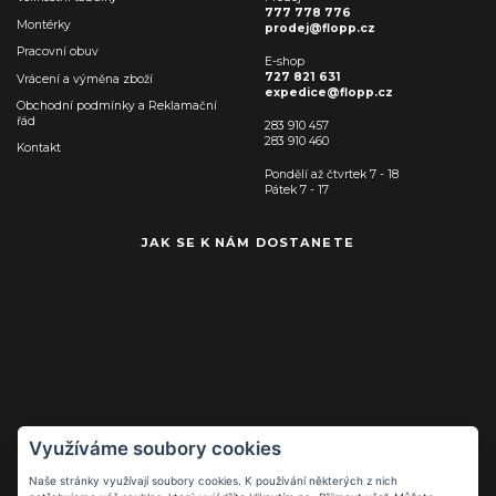
777 778 776
Montérky
prodej@flopp.cz
Pracovní obuv
E-shop
727 821 631
Vrácení a výměna zboží
expedice@flopp.cz
Obchodní podmínky a Reklamační
řád
283 910 457
283 910 460
Kontakt
Pondělí až čtvrtek 7 - 18
Pátek 7 - 17
JAK SE K NÁM DOSTANETE
Využíváme soubory cookies
Naše stránky využívají soubory cookies. K používání některých z nich
Pracovní pomůcky