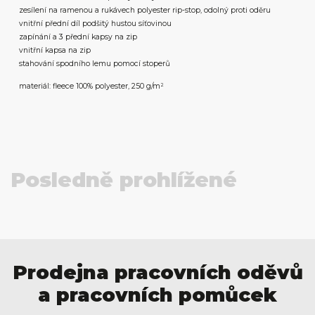
zesílení na ramenou a rukávech polyester rip-stop, odolný proti oděru
vnitřní přední díl podšitý hustou síťovinou
zapínání a 3 přední kapsy na zip
vnitřní kapsa na zip
stahování spodního lemu pomocí stoperů
materiál: fleece 100% polyester, 250 g/m²
Posledně prohlížené
Prodejna pracovních oděvů
a pracovních pomůcek