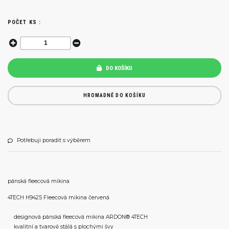
POČET KS :
DO KOŠÍKU
HROMADNĚ DO KOŠÍKU
Potřebuji poradit s výběrem
pánská fleecová mikina
4TECH H9425 Fleecová mikina červená
designová pánská fleecová mikina ARDON® 4TECH
kvalitní a tvarově stálá s plochými švy