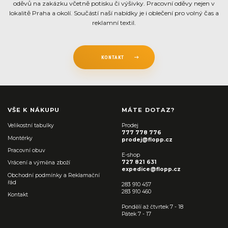
oděvů na zakázku včetně potisku či výšivky. Pracovní oděvy nejen v
lokalitě Praha a okolí. Součástí naší nabídky je i oblečení pro volný čas a
reklamní textil.
KONTAKT
VŠE K NÁKUPU
MÁTE DOTAZ?
Velikostní tabulky
Prodej
777 778 776
Montérky
prodej@flopp.cz
Pracovní obuv
E-shop
727 821 631
Vrácení a výměna zboží
expedice@flopp.cz
Obchodní podmínky a Reklamační
řád
283 910 457
283 910 460
Kontakt
Pondělí až čtvrtek 7 - 18
Pátek 7 - 17