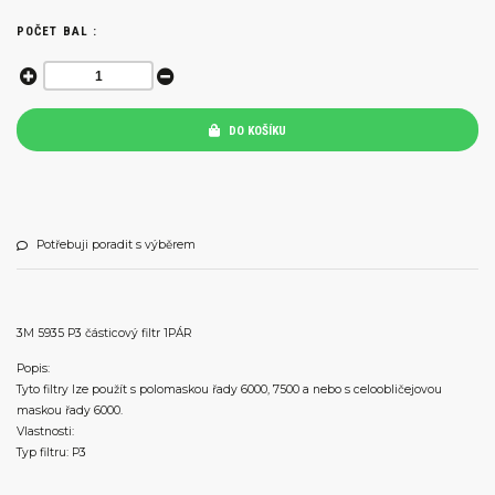
POČET BAL :
DO KOŠÍKU
Potřebuji poradit s výběrem
3M 5935 P3 částicový filtr 1PÁR
Popis:
Tyto filtry lze použít s polomaskou řady 6000, 7500 a nebo s celoobličejovou
maskou řady 6000.
Vlastnosti:
Typ filtru: P3