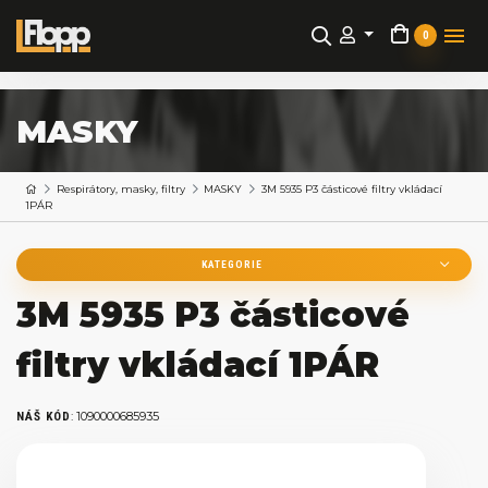
0
MASKY
Respirátory, masky, filtry
MASKY
3M 5935 P3 částicové filtry vkládací
1PÁR
KATEGORIE
3M 5935 P3 částicové
filtry vkládací 1PÁR
:
1090000685935
NÁŠ KÓD