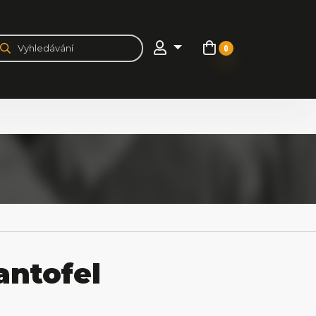
0
ntofel