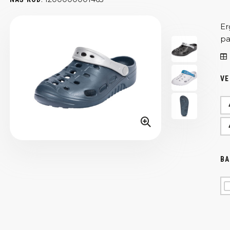
Er
pa
VE
BA