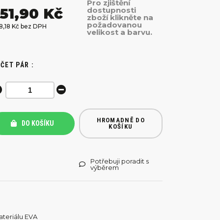
Pro zjištění
51,90 Kč
dostupnosti
zboží klikněte na
požadovanou
8,18 Kč bez DPH
velikost a barvu.
ČET PÁR :
HROMADNĚ DO
DO KOŠÍKU
KOŠÍKU
Potřebuji poradit s
výběrem
teriálu EVA