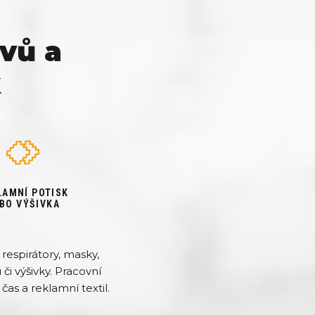
vů a
k
LAMNÍ POTISK
BO VÝŠIVKA
respirátory, masky,
či výšivky. Pracovní
čas a reklamní textil.