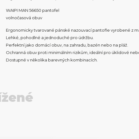
WAIPI MAN 56650 pantofel
volnočasová obuv
Ergonomicky tvarované pánské nazouvací pantofle vyrobené z ma
Lehké, pohodlné a jednoduché pro údržbu.
Perfektní jako domácí obuv, na zahradu, bazén nebo na pláž.
Ochranná obuv proti minimálním rizikům, ideální pro úklidové nebo
Dostupné v několika barevných kombinacích.
ížené