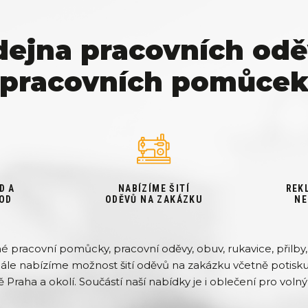
dejna pracovních odě
pracovních pomůce
D A
NABÍZÍME ŠITÍ
REK
OD
ODĚVŮ NA ZAKÁZKU
NE
pracovní pomůcky, pracovní oděvy, obuv, rukavice, přilby, 
Dále nabízíme možnost šití oděvů na zakázku včetně potisku 
ě Praha a okolí. Součástí naší nabídky je i oblečení pro volný 