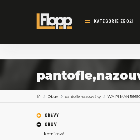
KATEGORIE ZBOŽÍ
pantofle,nazou
Obuv
pantofle,nazouváky
WAIPI MAN 56650
ODĚVY
OBUV
kotníková