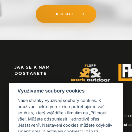
KONTAKT
JAK SE K NÁM
DOSTANETE
Využíváme soubory cookies
Naše stránky využívají soubory cookies. K
používání některých z nich potřebujeme váš
souhlas, který vyjádříte kliknutím na „Přijmout
© 2026 FLOPP
vše“. Můžete odsouhlasit i jednotlivě přes
„Nastavení“. Nastavení cookies můžete kdykoliv
NASTAVENÍ CO
změnit přes „Nastavení cookies“ v zápatí