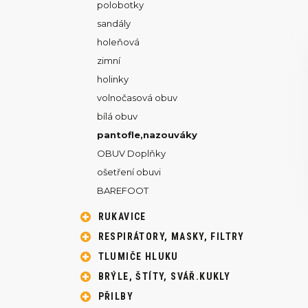
polobotky
sandály
holeňová
zimní
holinky
volnočasová obuv
bílá obuv
pantofle,nazouváky
OBUV Doplňky
ošetření obuvi
BAREFOOT
RUKAVICE
RESPIRÁTORY, MASKY, FILTRY
TLUMIČE HLUKU
BRÝLE, ŠTÍTY, SVÁŘ.KUKLY
PŘILBY