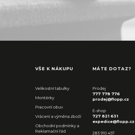
VŠE K NÁKUPU
MÁTE DOTAZ?
Velikostní tabulky
Prodej
777 778 776
Montérky
prodej@flopp.cz
Pracovní obuv
E-shop
727 821 631
Vrácení a výměna zboží
expedice@flopp.cz
Obchodní podmínky a
Reklamační řád
283 910 457