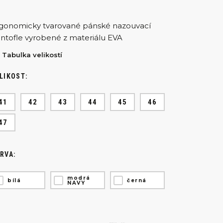
gonomicky tvarované pánské nazouvací
ntofle vyrobené z materiálu EVA
Tabulka velikostí
LIKOST:
41
42
43
44
45
46
47
RVA:
modrá
bílá
černá
NAVY