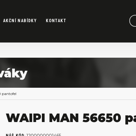
AKČNÍ NABÍDKY
KONTAKT
váky
 pantofel
WAIPI MAN 56650 pa
:
1200000001465
NÁŠ KÓD