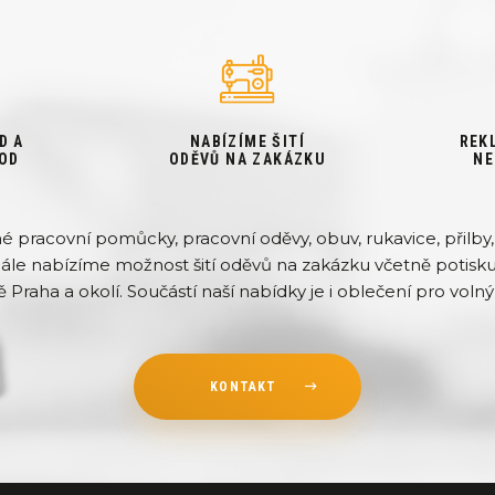
D A
NABÍZÍME ŠITÍ
REK
OD
ODĚVŮ NA ZAKÁZKU
NE
pracovní pomůcky, pracovní oděvy, obuv, rukavice, přilby, 
Dále nabízíme možnost šití oděvů na zakázku včetně potisku 
ě Praha a okolí. Součástí naší nabídky je i oblečení pro volný 
KONTAKT