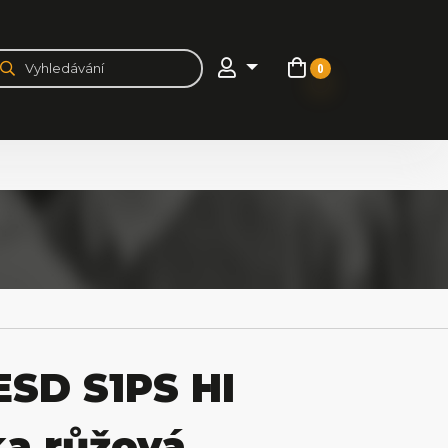
0
SD S1PS HI
a růžová