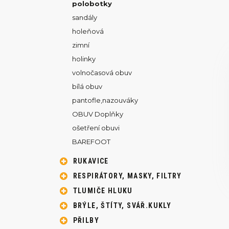
polobotky
sandály
holeňová
zimní
holinky
volnočasová obuv
bílá obuv
pantofle,nazouváky
OBUV Doplňky
ošetření obuvi
BAREFOOT
RUKAVICE
RESPIRÁTORY, MASKY, FILTRY
TLUMIČE HLUKU
BRÝLE, ŠTÍTY, SVÁŘ.KUKLY
PŘILBY