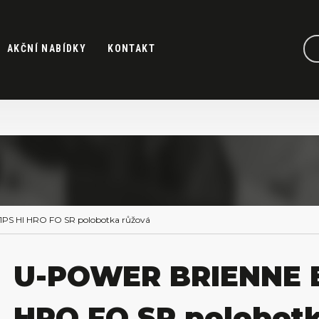
AKČNÍ NABÍDKY
KONTAKT
S HI HRO FO SR polobotka růžová
U-POWER BRIENNE E
HRO FO SR polobotk