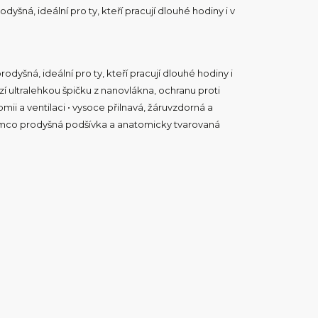
yšná, ideální pro ty, kteří pracují dlouhé hodiny i v
dyšná, ideální pro ty, kteří pracují dlouhé hodiny i
 ultralehkou špičku z nanovlákna, ochranu proti
ii a ventilaci • vysoce přilnavá, žáruvzdorná a
atímco prodyšná podšívka a anatomicky tvarovaná