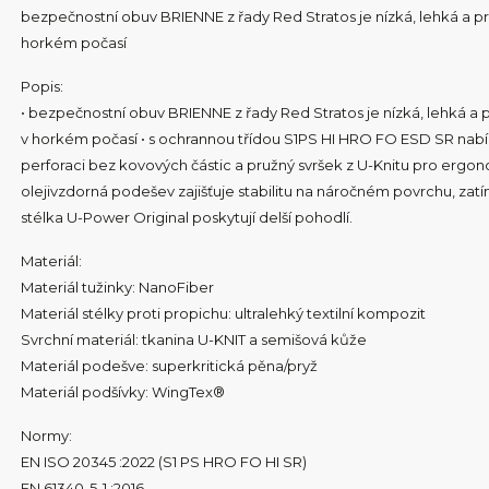
bezpečnostní obuv BRIENNE z řady Red Stratos je nízká, lehká a prod
horkém počasí
Popis:
• bezpečnostní obuv BRIENNE z řady Red Stratos je nízká, lehká a pro
v horkém počasí • s ochrannou třídou S1PS HI HRO FO ESD SR nabízí
perforaci bez kovových částic a pružný svršek z U-Knitu pro ergonom
olejivzdorná podešev zajišťuje stabilitu na náročném povrchu, z
stélka U-Power Original poskytují delší pohodlí.
Materiál:
Materiál tužinky: NanoFiber
Materiál stélky proti propichu: ultralehký textilní kompozit
Svrchní materiál: tkanina U-KNIT a semišová kůže
Materiál podešve: superkritická pěna/pryž
Materiál podšívky: WingTex®
Normy:
EN ISO 20345 :2022 (S1 PS HRO FO HI SR)
EN 61340-5-1 :2016