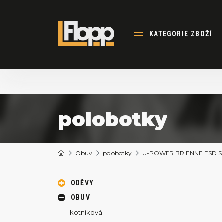
KATEGORIE ZBOŽÍ
polobotky
Obuv
polobotky
U-POWER BRIENNE ESD S1P
ODĚVY
OBUV
kotníková