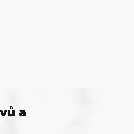
vů a
k