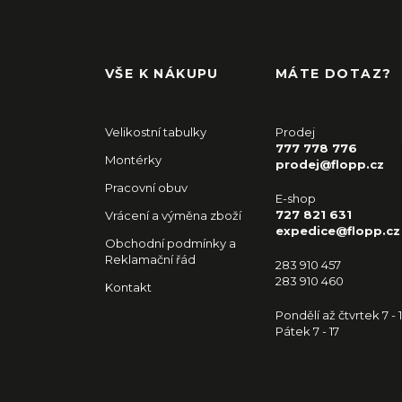
VŠE K NÁKUPU
MÁTE DOTAZ?
Velikostní tabulky
Prodej
777 778 776
Montérky
prodej@flopp.cz
Pracovní obuv
E-shop
727 821 631
Vrácení a výměna zboží
expedice@flopp.cz
Obchodní podmínky a
Reklamační řád
283 910 457
283 910 460
Kontakt
Pondělí až čtvrtek 7 - 
Pátek 7 - 17