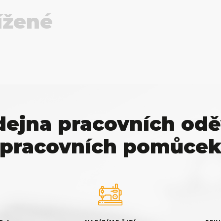
ížené
dejna pracovních odě
pracovních pomůce