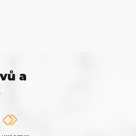
vů a
k