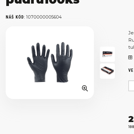
:
1070000005604
NÁŠ KÓD
Je
Ru
tu
VE
2
18