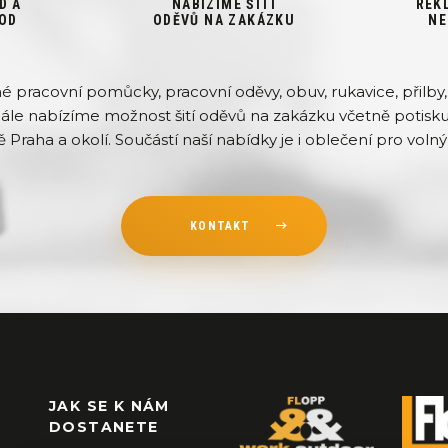
D A
NABÍZÍME ŠITÍ
REK
OD
ODĚVŮ NA ZAKÁZKU
NE
pracovní pomůcky, pracovní oděvy, obuv, rukavice, přilby, 
Dále nabízíme možnost šití oděvů na zakázku včetně potisku 
ě Praha a okolí. Součástí naší nabídky je i oblečení pro volný 
KONTAKT
JAK SE K NÁM
DOSTANETE