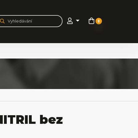
0
ITRIL bez