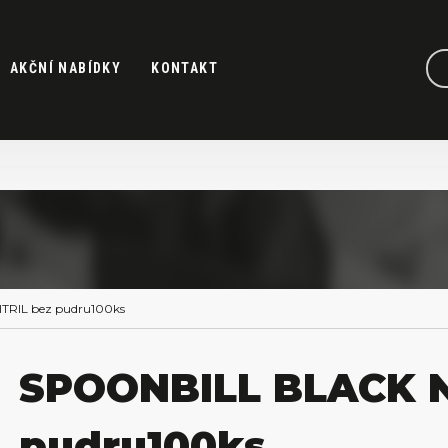
AKČNÍ NABÍDKY
KONTAKT
TRIL bez pudru100ks
SPOONBILL BLACK N
pudru100ks