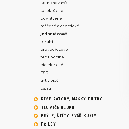
kombinované
celokožené
povrstvené
máčené a chemické
jednorázové
textilní
protipořezové
tepluodolné
dielektrické
ESD
antivibrační
ostatní
RESPIRÁTORY, MASKY, FILTRY
TLUMIČE HLUKU
BRÝLE, ŠTÍTY, SVÁŘ.KUKLY
PŘILBY