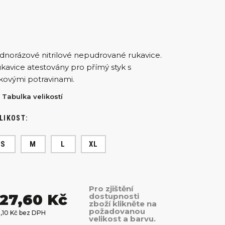
dnorázové nitrilové nepudrované rukavice.
kavice atestovány pro přímý styk s
kovými potravinami.
Tabulka velikostí
LIKOST:
S
M
L
XL
Pro zjištění
27,60 Kč
dostupnosti
zboží klikněte na
požadovanou
8,10 Kč bez DPH
velikost a barvu.