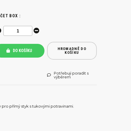
ČET BOX :
HROMADNĚ DO
DO KOŠÍKU
KOŠÍKU
Potřebuji poradit s
výběrem
pro přímý styk s tukovými potravinami.