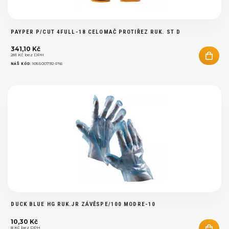
PAYPER P/CUT 4FULL-18 CELOMAČ PROTIŘEZ RUK. ST D
341,10 Kč
281 Kč bez DPH
:
105S00792-P16
NÁŠ KÓD
DUCK BLUE HG RUK.JR ZÁVĚSPE/100 MODRE-10
10,30 Kč
8 Kč bez DPH