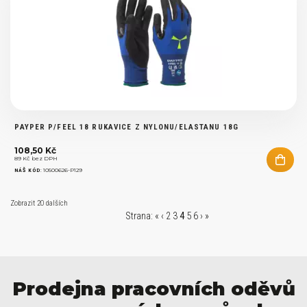
PAYPER P/FEEL 18 RUKAVICE Z NYLONU/ELASTANU 18G
108,50 Kč
89 Kč bez DPH
:
10500626-P129
NÁŠ KÓD
Zobrazit
20 dalších
Strana:
«
‹
2
3
4
5
6
›
»
Prodejna pracovních oděvů