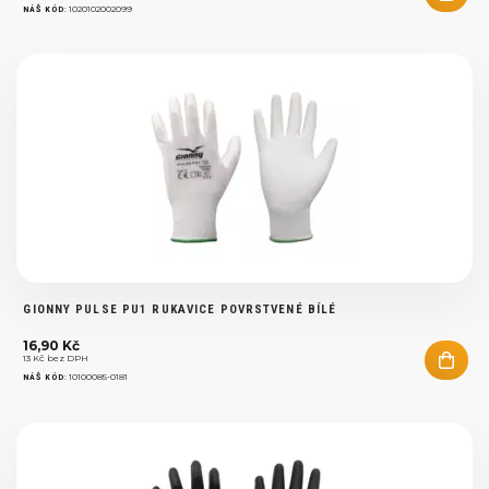
:
1020102002099
NÁŠ KÓD
GIONNY PULSE PU1 RUKAVICE POVRSTVENÉ BÍLÉ
16,90 Kč
13 Kč bez DPH
:
10100085-0181
NÁŠ KÓD