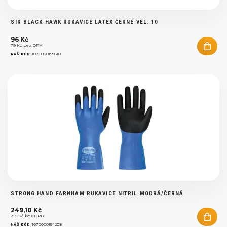
SIR BLACK HAWK RUKAVICE LATEX ČERNÉ VEL. 10
96 Kč
79 Kč bez DPH
:
1070000159510
NÁŠ KÓD
STRONG HAND FARNHAM RUKAVICE NITRIL MODRÁ/ČERNÁ
249,10 Kč
205 Kč bez DPH
:
1070000154208
NÁŠ KÓD