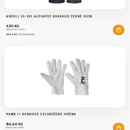
ANSELL 53-001 ALPHATEC RUKAVICE ČERNÉ 35CM
430 Kč
355 Kč bez DPH
:
1070110022199
NÁŠ KÓD
HAWK 11 RUKAVICE CELOKOŽENÉ-OVČINA
84,40 Kč
69 Kč bez DPH