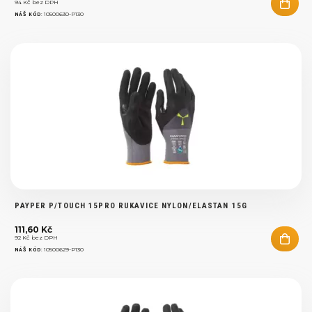
94 Kč bez DPH
:
10500630-P130
NÁŠ KÓD
PAYPER P/TOUCH 15PRO RUKAVICE NYLON/ELASTAN 15G
111,60 Kč
92 Kč bez DPH
:
10500629-P130
NÁŠ KÓD