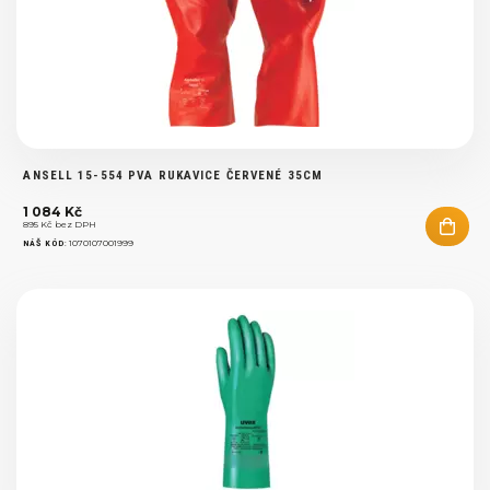
ANSELL 15-554 PVA RUKAVICE ČERVENÉ 35CM
1 084 Kč
895 Kč bez DPH
:
1070107001999
NÁŠ KÓD