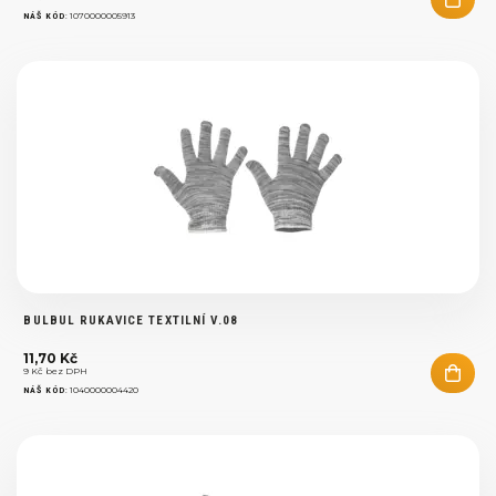
:
1070000005913
NÁŠ KÓD
BULBUL RUKAVICE TEXTILNÍ V.08
11,70 Kč
9 Kč bez DPH
:
1040000004420
NÁŠ KÓD