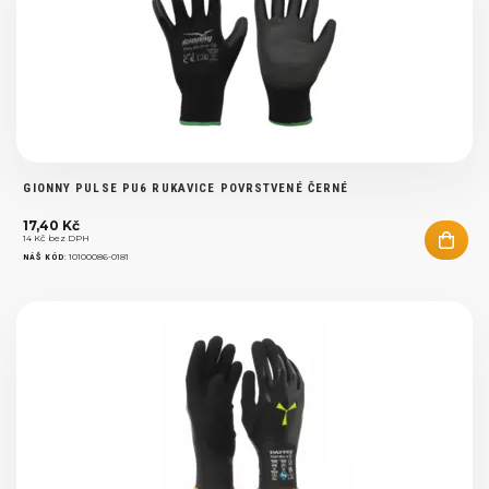
GIONNY PULSE PU6 RUKAVICE POVRSTVENÉ ČERNÉ
17,40 Kč
14 Kč bez DPH
:
10100086-0181
NÁŠ KÓD