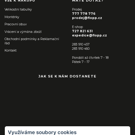
VŠE K NÁKUPU
MÁTE DOTAZ?
Velikostní tabulky
Prodej
777 778 776
Montérky
prodej@flopp.cz
Pracovní obuv
E-shop
727 821 631
Vrácení a výměna zboží
expedice@flopp.cz
Obchodní podmínky a Reklamační
řád
283 910 457
283 910 460
Kontakt
Pondělí až čtvrtek 7 - 18
Pátek 7 - 17
JAK SE K NÁM DOSTANETE
Využíváme soubory cookies