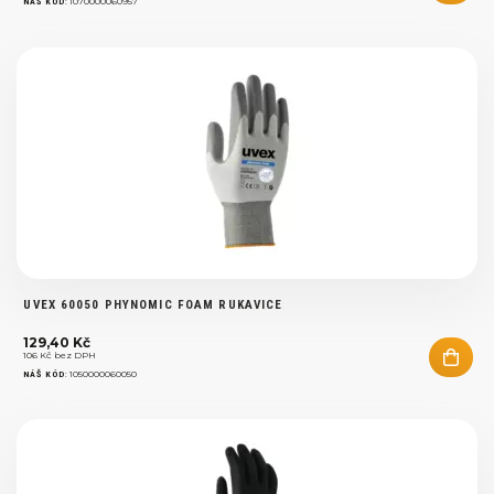
:
1070000060957
NÁŠ KÓD
UVEX 60050 PHYNOMIC FOAM RUKAVICE
129,40 Kč
106 Kč bez DPH
:
1050000060050
NÁŠ KÓD