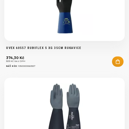
UVEX 60557 RUBIFLEX S XG 35CM RUKAVICE
374,30 Kč
309 Kč bez DPH
:
1050000060557
NÁŠ KÓD