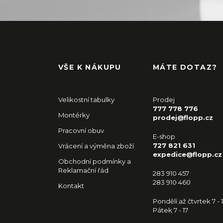
VŠE K NÁKUPU
MÁTE DOTAZ?
Velikostní tabulky
Prodej
777 778 776
Montérky
prodej@flopp.cz
Pracovní obuv
E-shop
727 821 631
Vrácení a výměna zboží
expedice@flopp.cz
Obchodní podmínky a
Reklamační řád
283 910 457
283 910 460
Kontakt
Pondělí až čtvrtek 7 - 
Pátek 7 - 17