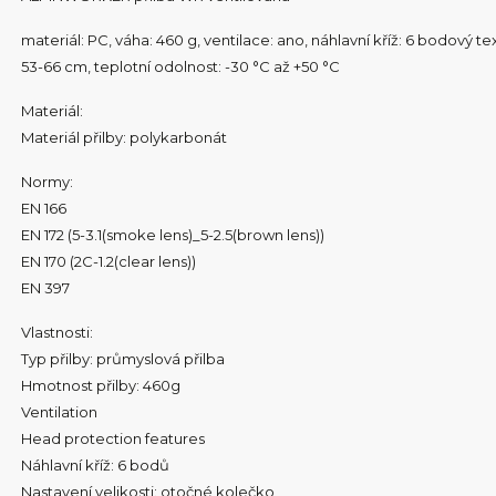
materiál: PC, váha: 460 g, ventilace: ano, náhlavní kříž: 6 bodový tex
53-66 cm, teplotní odolnost: -30 °C až +50 °C
Materiál:
Materiál přilby: polykarbonát
Normy:
EN 166
EN 172 (5-3.1(smoke lens)_5-2.5(brown lens))
EN 170 (2C-1.2(clear lens))
EN 397
Vlastnosti:
Typ přilby: průmyslová přilba
Hmotnost přilby: 460g
Ventilation
Head protection features
Náhlavní kříž: 6 bodů
Nastavení velikosti: otočné kolečko