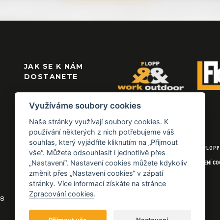
JAK SE K NÁM
DOSTANETE
Využíváme soubory cookies
Naše stránky využívají soubory cookies. K
používání některých z nich potřebujeme váš
souhlas, který vyjádříte kliknutím na „Přijmout
© 2026 FLOPP
vše“. Můžete odsouhlasit i jednotlivě přes
„Nastavení“. Nastavení cookies můžete kdykoliv
NASTAVENÍ CO
změnit přes „Nastavení cookies“ v zápatí
stránky. Více informací získáte na stránce
Zpracování cookies
.
18
Přijmout vše
Nastavení