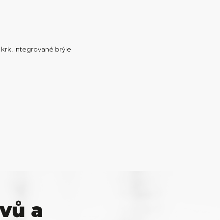
 krk, integrované brýle
vů a