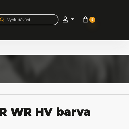
0
R WR HV barva