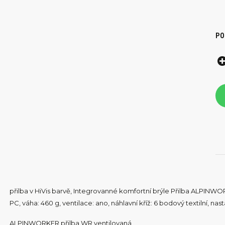
PO
přilba v HiVis barvě, Integrovanné komfortní brýle Přilba ALPINWORK
PC, váha: 460 g, ventilace: ano, náhlavní kříž: 6 bodový textilní, na
ALPINWORKER přilba WR ventilovaná