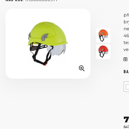
př
br
ne
46
te
ve
BA
7
647