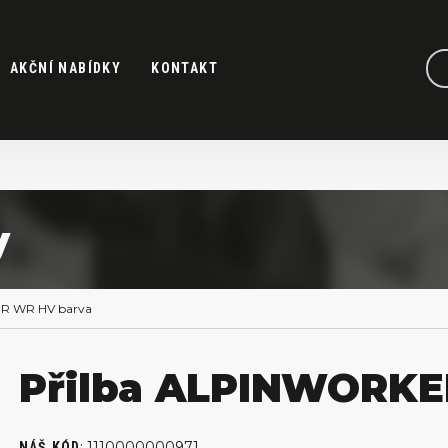
AKČNÍ NABÍDKY
KONTAKT
y
R WR HV barva
Přilba ALPINWORKE
:
1110000000971
NÁŠ KÓD