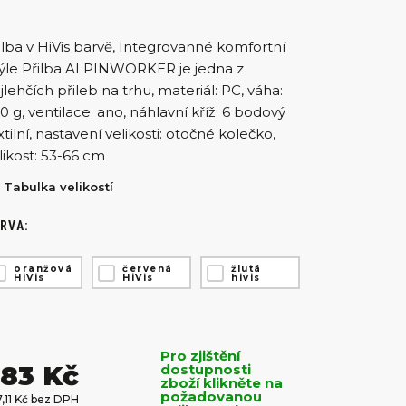
ilba v HiVis barvě, Integrovanné komfortní
ýle Přilba ALPINWORKER je jedna z
jlehčích přileb na trhu, materiál: PC, váha:
0 g, ventilace: ano, náhlavní kříž: 6 bodový
xtilní, nastavení velikosti: otočné kolečko,
likost: 53-66 cm
Tabulka velikostí
RVA:
oranžová
červená
žlutá
HiVis
HiVis
hivis
Pro zjištění
83 Kč
dostupnosti
zboží klikněte na
požadovanou
,11 Kč bez DPH