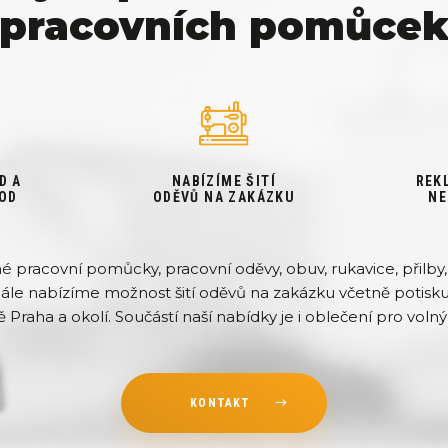
pracovních pomůce
D A
NABÍZÍME ŠITÍ
REK
OD
ODĚVŮ NA ZAKÁZKU
NE
pracovní pomůcky, pracovní oděvy, obuv, rukavice, přilby, 
Dále nabízíme možnost šití oděvů na zakázku včetně potisku 
ě Praha a okolí. Součástí naší nabídky je i oblečení pro volný 
KONTAKT