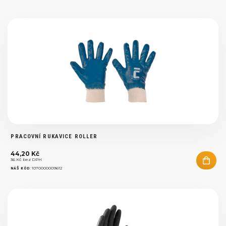
PRACOVNÍ RUKAVICE ROLLER
44,20 Kč
36 Kč bez DPH
:
1070000009612
NÁŠ KÓD