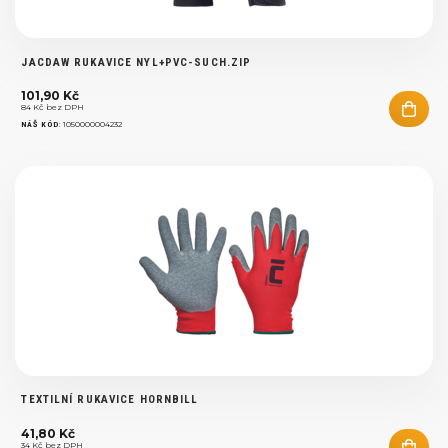
JACDAW RUKAVICE NYL+PVC-SUCH.ZIP
101,90 Kč
84 Kč bez DPH
:
1050000004232
NÁŠ KÓD
TEXTILNÍ RUKAVICE HORNBILL
41,80 Kč
34 Kč bez DPH