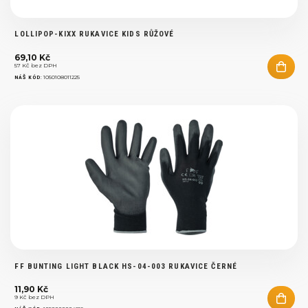
LOLLIPOP-KIXX RUKAVICE KIDS RŮŽOVÉ
69,10 Kč
57 Kč bez DPH
:
1050108011225
NÁŠ KÓD
FF BUNTING LIGHT BLACK HS-04-003 RUKAVICE ČERNÉ
11,90 Kč
9 Kč bez DPH