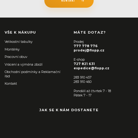
KONTAKT
VŠE K NÁKUPU
MÁTE DOTAZ?
Velikostní tabulky
Prodej
777 778 776
Montérky
prodej@flopp.cz
Pracovní obuv
E-shop
727 821 631
Vrácení a výměna zboží
expedice@flopp.cz
Obchodní podmínky a Reklamační
řád
283 910 457
283 910 460
Kontakt
Pondělí až čtvrtek 7 - 18
Pátek 7 - 17
JAK SE K NÁM DOSTANETE