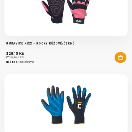
RUKAVICE KIXX - ROCKY RŮŽOVÉ/ČERNÉ
329,10 Kč
271 Kč bez DPH
:
1050101012725
NÁŠ KÓD