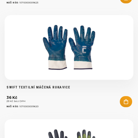
:
1070000009623
NÁŠ KÓD
SWIFT TEXTILNÍ MÁČENÁ RUKAVICE
36 Kč
29 Kč bez DPH
:
1070000009620
NÁŠ KÓD