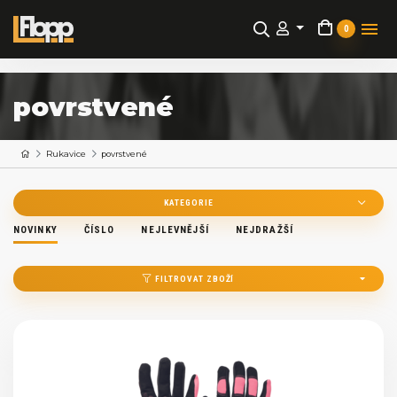
0
povrstvené
Rukavice
povrstvené
KATEGORIE
NOVINKY
ČÍSLO
NEJLEVNĚJŠÍ
NEJDRAŽŠÍ
FILTROVAT ZBOŽÍ