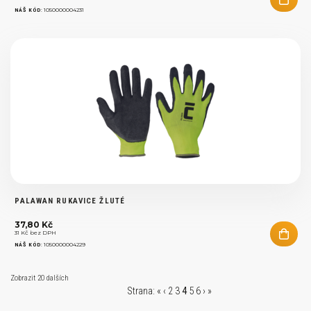
:
1050000004231
NÁŠ KÓD
PALAWAN RUKAVICE ŽLUTÉ
37,80 Kč
31 Kč bez DPH
:
1050000004229
NÁŠ KÓD
Zobrazit
20 dalších
Strana:
«
‹
2
3
4
5
6
›
»