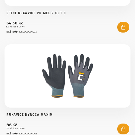
STINT RUKAVICE PU MELÍR CUT B
64,30 Kč
53 Kč bez DPH
:
1050000004234
NÁŠ KÓD
RUKAVICE NYROCA MAXIM
86 Kč
71 Kč bez DPH
:
1050000004263
NÁŠ KÓD