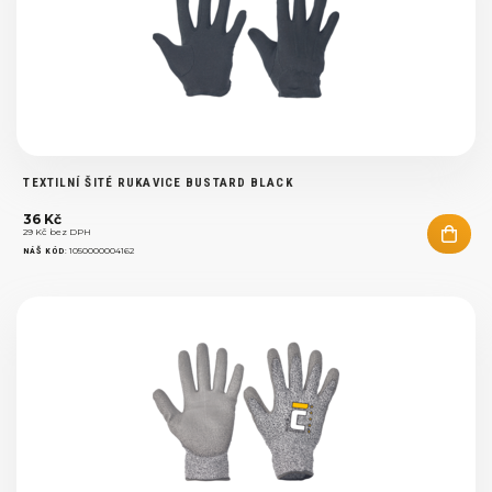
TEXTILNÍ ŠITÉ RUKAVICE BUSTARD BLACK
36 Kč
29 Kč bez DPH
:
1050000004162
NÁŠ KÓD