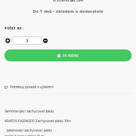
10 311,49 Kč bez DPH
Do 7 dnů - skladem u dodavatele
POČET KS :
DO KOŠÍKU
Potřebuji poradit s výběrem
Samonavíjecí zachycovač pádu
KRATOS FA2040210 Zachycovač pádu 10m
zatahovací zachycovač pádu