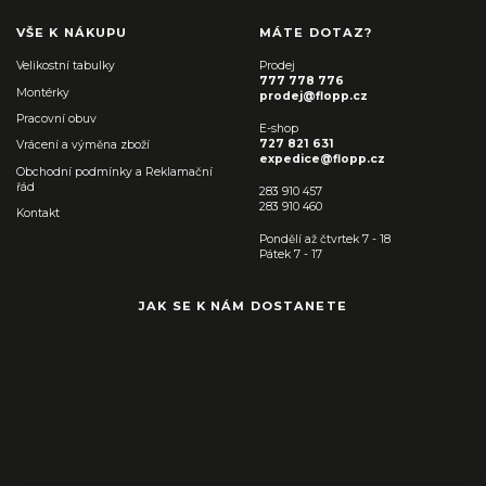
VŠE K NÁKUPU
MÁTE DOTAZ?
Velikostní tabulky
Prodej
777 778 776
Montérky
prodej@flopp.cz
Pracovní obuv
E-shop
727 821 631
Vrácení a výměna zboží
expedice@flopp.cz
Obchodní podmínky a Reklamační
řád
283 910 457
283 910 460
Kontakt
Pondělí až čtvrtek 7 - 18
Pátek 7 - 17
JAK SE K NÁM DOSTANETE