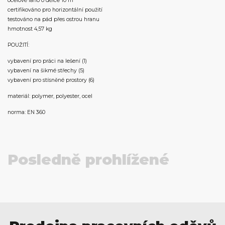
ocelové lano o délce 10 m
certifikováno pro horizontální použití
testováno na pád přes ostrou hranu
hmotnost 4,57 kg
POUŽITÍ:
vybavení pro práci na lešení (1)
vybavení na šikmé střechy (5)
vybavení pro stísněné prostory (6)
materiál: polymer, polyester, ocel
norma: EN 360
Posledně prohlížené