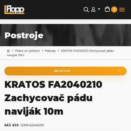
0
Postroje
Práce ve výškách
Postroje
KRATOS FA2040210 Zachycovač pádu
naviják 10m
KATEGORIE
KRATOS FA2040210
Zachycovač pádu
naviják 10m
:
1210FA2040210
NÁŠ KÓD