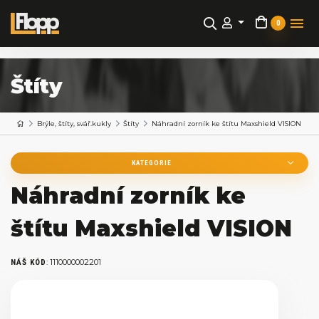
0
Štíty
Brýle, štíty, svář.kukly
Štíty
Náhradní zorník ke štítu Maxshield VISION
KATEGORIE
Náhradní zorník ke
štítu Maxshield VISION
:
1110000002201
NÁŠ KÓD