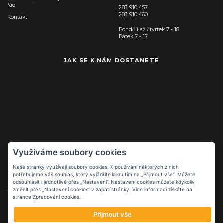
řád
283 910 457
283 910 460
Kontakt
Pondělí až čtvrtek 7 - 18
Pátek 7 - 17
JAK SE K NÁM DOSTANETE
Využíváme soubory cookies
Naše stránky využívají soubory cookies. K používání některých z nich
Pracovní pomůcky
potřebujeme váš souhlas, který vyjádříte kliknutím na „Přijmout vše“. Můžete
pro práci i volný
odsouhlasit i jednotlivě přes „Nastavení“. Nastavení cookies můžete kdykoliv
čas
změnit přes „Nastavení cookies“ v zápatí stránky. Více informací získáte na
stránce
Zpracování cookies
.
FB.COM/FLOPPCZ
Přijmout vše