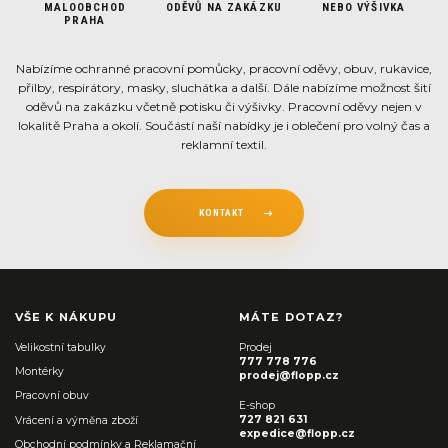
MALOOBCHOD
ODĚVŮ NA ZAKÁZKU
NEBO VÝŠIVKA
PRAHA
Nabízíme ochranné pracovní pomůcky, pracovní oděvy, obuv, rukavice,
přilby, respirátory, masky, sluchátka a další. Dále nabízíme možnost šití
oděvů na zakázku včetně potisku či výšivky. Pracovní oděvy nejen v
lokalitě Praha a okolí. Součástí naší nabídky je i oblečení pro volný čas a
reklamní textil.
KONTAKT
VŠE K NÁKUPU
MÁTE DOTAZ?
Velikostní tabulky
Prodej
777 778 776
Montérky
prodej@flopp.cz
Pracovní obuv
E-shop
727 821 631
Vrácení a výměna zboží
expedice@flopp.cz
Obchodní podmínky a Reklamační