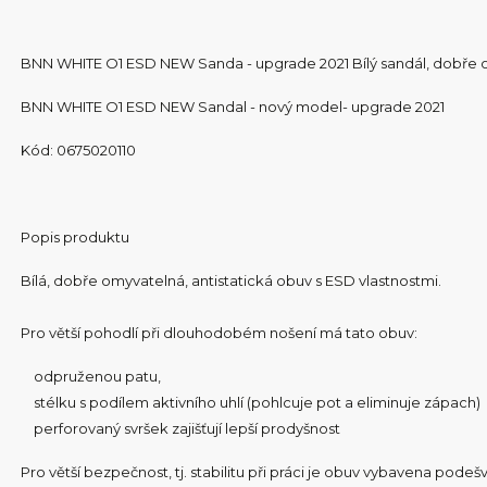
BNN WHITE O1 ESD NEW Sanda - upgrade 2021 Bílý sandál, dobře om
BNN WHITE O1 ESD NEW Sandal - nový model- upgrade 2021
Kód: 0675020110
Popis produktu
Bílá, dobře omyvatelná, antistatická obuv s ESD vlastnostmi.
Pro větší pohodlí při dlouhodobém nošení má tato obuv:
odpruženou patu,
stélku s podílem aktivního uhlí (pohlcuje pot a eliminuje zápach)
perforovaný svršek zajišťují lepší prodyšnost
Pro větší bezpečnost, tj. stabilitu při práci je obuv vybavena podeš