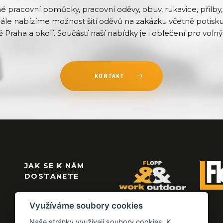
pracovní pomůcky, pracovní oděvy, obuv, rukavice, přilby, 
Dále nabízíme možnost šití oděvů na zakázku včetně potisku 
ě Praha a okolí. Součástí naší nabídky je i oblečení pro volný 
KONTAKT
JAK SE K NÁM
DOSTANETE
Využíváme soubory cookies
Naše stránky využívají soubory cookies. K