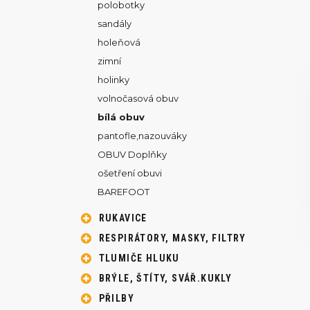
polobotky
sandály
holeňová
zimní
holinky
volnočasová obuv
bílá obuv
pantofle,nazouváky
OBUV Doplňky
ošetření obuvi
BAREFOOT
RUKAVICE
RESPIRÁTORY, MASKY, FILTRY
TLUMIČE HLUKU
BRÝLE, ŠTÍTY, SVÁŘ.KUKLY
PŘILBY