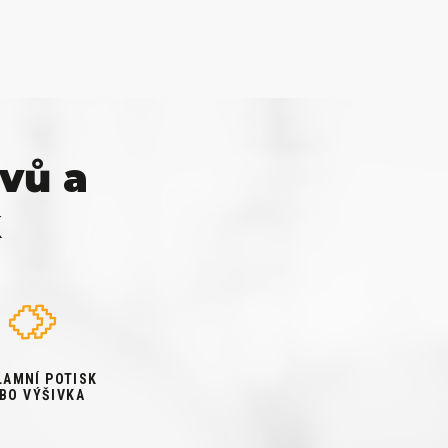
vů a
k
LAMNÍ POTISK
BO VÝŠIVKA