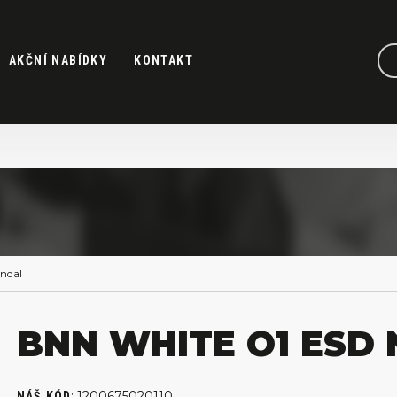
AKČNÍ NABÍDKY
KONTAKT
ndal
BNN WHITE O1 ESD 
:
1200675020110
NÁŠ KÓD