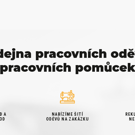
dejna pracovních odě
pracovních pomůce
D A
NABÍZÍME ŠITÍ
REK
OD
ODĚVŮ NA ZAKÁZKU
NE