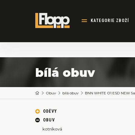
KATEGORIE ZBOŽÍ
bílá obuv
Obuv
bílá obuv
BNN WHITE O1 ESD NEW Sa
ODĚVY
OBUV
kotníková