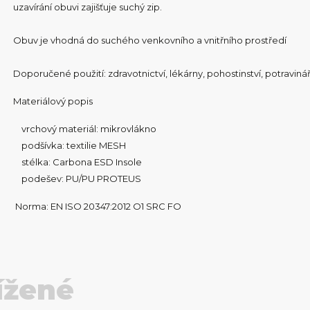
uzavírání obuvi zajišťuje suchý zip.
Obuv je vhodná do suchého venkovního a vnitřního prostředí
Doporučené použití: zdravotnictví, lékárny, pohostinství, potravinář
Materiálový popis
vrchový materiál: mikrovlákno
podšívka: textilie MESH
stélka: Carbona ESD Insole
podešev: PU/PU PROTEUS
Norma: EN ISO 20347:2012 O1 SRC FO
ížené