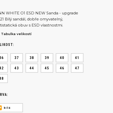
N WHITE O1 ESD NEW Sanda - upgrade
21 Bílý sandál, dobře omyvatelný,
tistatická obuv s ESD vlastnostmi.
Tabulka velikostí
LIKOST:
36
37
38
39
40
41
42
43
44
45
46
47
48
RVA:
bílá