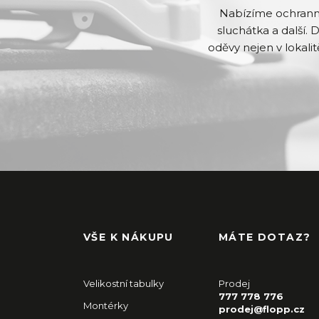
Nabízíme ochranné 
sluchátka a další. 
oděvy nejen v lokalit
VŠE K NÁKUPU
MÁTE DOTAZ?
Velikostní tabulky
Prodej
777 778 776
Montérky
prodej@flopp.cz