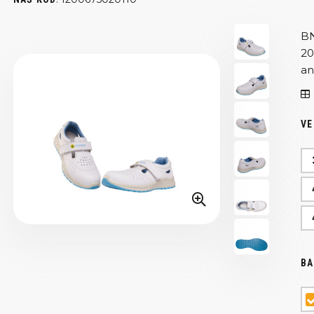
BN
20
an
VE
BA