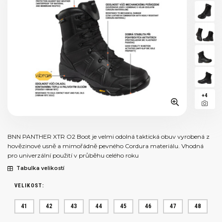
+4
BNN PANTHER XTR O2 Boot je velmi odolná taktická obuv vyrobená z
hovězinové usně a mimořádně pevného Cordura materiálu. Vhodná
pro univerzální použití v průběhu celého roku
Tabulka velikostí
VELIKOST:
41
42
43
44
45
46
47
48