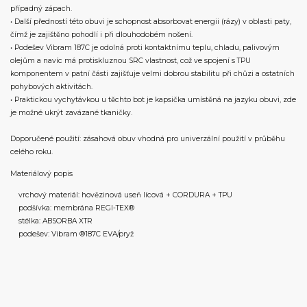
případný zápach.
• Další předností této obuvi je schopnost absorbovat energii (rázy) v oblasti paty,
čímž je zajištěno pohodlí i při dlouhodobém nošení.
• Podešev Vibram 187C je odolná proti kontaktnímu teplu, chladu, palivovým
olejům a navíc má protiskluznou SRC vlastnost, což ve spojení s TPU
komponentem v patní části zajišťuje velmi dobrou stabilitu při chůzi a ostatních
pohybových aktivitách.
• Praktickou vychytávkou u těchto bot je kapsička umístěná na jazyku obuvi, zde
je možné ukrýt zavázané tkaničky.
Doporučené použití: zásahová obuv vhodná pro univerzální použití v průběhu
celého roku.
Materiálový popis
vrchový materiál: hovězinová useň lícová + CORDURA + TPU
podšívka: membrána REGI-TEX®
stélka: ABSORBA XTR
podešev: Vibram ®187C EVA/pryž