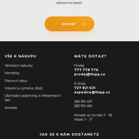
reklamní textil.
KONTAKT
VŠE K NÁKUPU
MÁTE DOTAZ?
Velikostní tabulky
Prodej
777 778 776
Montérky
prodej@flopp.cz
Pracovní obuv
E-shop
727 821 631
Vrácení a výměna zboží
expedice@flopp.cz
Obchodní podmínky a Reklamační
řád
283 910 457
283 910 460
Kontakt
Pondělí až čtvrtek 7 - 18
Pátek 7 - 17
JAK SE K NÁM DOSTANETE