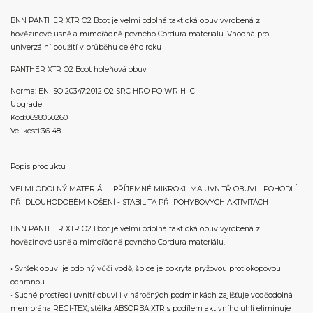
BNN PANTHER XTR O2 Boot je velmi odolná taktická obuv vyrobená z
hovězinové usně a mimořádně pevného Cordura materiálu. Vhodná pro
univerzální použití v průběhu celého roku
PANTHER XTR O2 Boot holeňová obuv
Norma: EN ISO 20347:2012 O2 SRC HRO FO WR HI CI
Upgrade
Kód:0698050260
Velikosti:36-48
Popis produktu
VELMI ODOLNÝ MATERIÁL - PŘÍJEMNÉ MIKROKLIMA UVNITŘ OBUVI - POHODLÍ
PŘI DLOUHODOBÉM NOŠENÍ - STABILITA PŘI POHYBOVÝCH AKTIVITÁCH
BNN PANTHER XTR O2 Boot je velmi odolná taktická obuv vyrobená z
hovězinové usně a mimořádně pevného Cordura materiálu.
• Svršek obuvi je odolný vůči vodě, špice je pokryta pryžovou protiokopovou
ochranou.
• Suché prostředí uvnitř obuvi i v náročných podmínkách zajišťuje voděodolná
membrána REGI-TEX, stélka ABSORBA XTR s podílem aktivního uhlí eliminuje