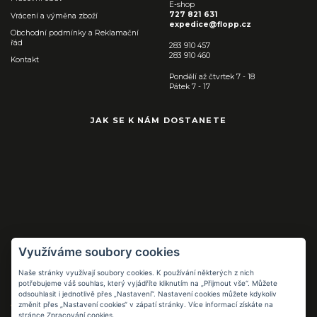
E-shop
727 821 631
Vrácení a výměna zboží
expedice@flopp.cz
Obchodní podmínky a Reklamační
řád
283 910 457
283 910 460
Kontakt
Pondělí až čtvrtek 7 - 18
Pátek 7 - 17
JAK SE K NÁM DOSTANETE
Využíváme soubory cookies
Naše stránky využívají soubory cookies. K používání některých z nich
Pracovní pomůcky
potřebujeme váš souhlas, který vyjádříte kliknutím na „Přijmout vše“. Můžete
pro práci i volný
odsouhlasit i jednotlivě přes „Nastavení“. Nastavení cookies můžete kdykoliv
čas
změnit přes „Nastavení cookies“ v zápatí stránky. Více informací získáte na
stránce
Zpracování cookies
.