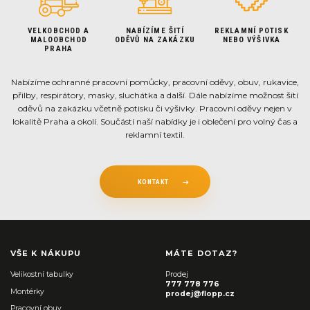
VELKOBCHOD A
NABÍZÍME ŠITÍ
REKLAMNÍ POTISK
MALOOBCHOD
ODĚVŮ NA ZAKÁZKU
NEBO VÝŠIVKA
PRAHA
Nabízíme ochranné pracovní pomůcky, pracovní oděvy, obuv, rukavice,
přilby, respirátory, masky, sluchátka a další. Dále nabízíme možnost šití
oděvů na zakázku včetně potisku či výšivky. Pracovní oděvy nejen v
lokalitě Praha a okolí. Součástí naší nabídky je i oblečení pro volný čas a
reklamní textil.
KONTAKT
VŠE K NÁKUPU
MÁTE DOTAZ?
Velikostní tabulky
Prodej
777 778 776
Montérky
prodej@flopp.cz
Pracovní obuv