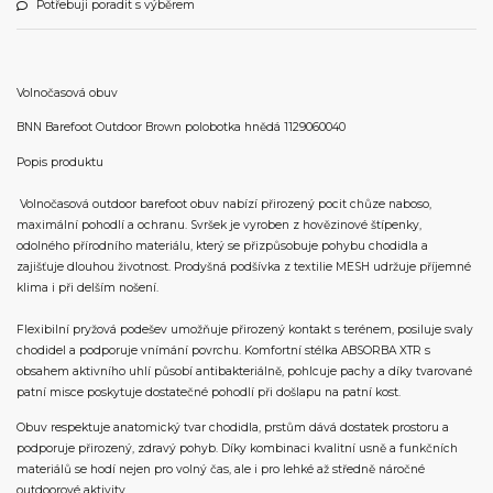
Potřebuji poradit s výběrem
Volnočasová obuv
BNN Barefoot Outdoor Brown polobotka hnědá 1129060040
Popis produktu
Volnočasová outdoor barefoot obuv nabízí přirozený pocit chůze naboso,
maximální pohodlí a ochranu. Svršek je vyroben z hovězinové štípenky,
odolného přírodního materiálu, který se přizpůsobuje pohybu chodidla a
zajišťuje dlouhou životnost. Prodyšná podšívka z textilie MESH udržuje příjemné
klima i při delším nošení.
Flexibilní pryžová podešev umožňuje přirozený kontakt s terénem, posiluje svaly
chodidel a podporuje vnímání povrchu. Komfortní stélka ABSORBA XTR s
obsahem aktivního uhlí působí antibakteriálně, pohlcuje pachy a díky tvarované
patní misce poskytuje dostatečné pohodlí při došlapu na patní kost.
Obuv respektuje anatomický tvar chodidla, prstům dává dostatek prostoru a
podporuje přirozený, zdravý pohyb. Díky kombinaci kvalitní usně a funkčních
materiálů se hodí nejen pro volný čas, ale i pro lehké až středně náročné
outdoorové aktivity.