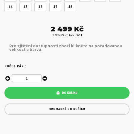
44
45
46
47
48
2 499 Kč
2 065,29 Kč bez DPH
Pro zjištění dostupnosti zboží klikněte na požadovanou
velikost a barvu.
POČET PÁR :
DO KOŠÍKU
HROMADNĚ DO KOŠÍKU