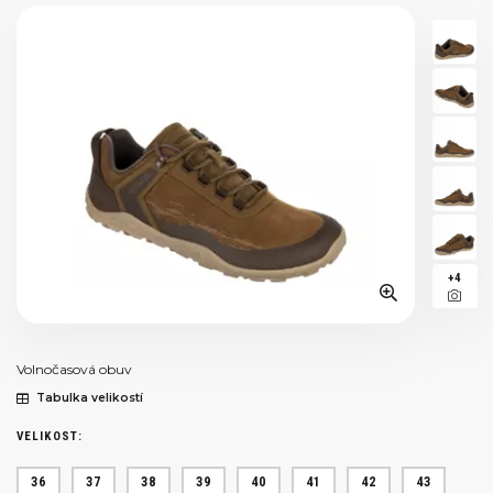
+4
Volnočasová obuv
Tabulka velikostí
VELIKOST:
36
37
38
39
40
41
42
43