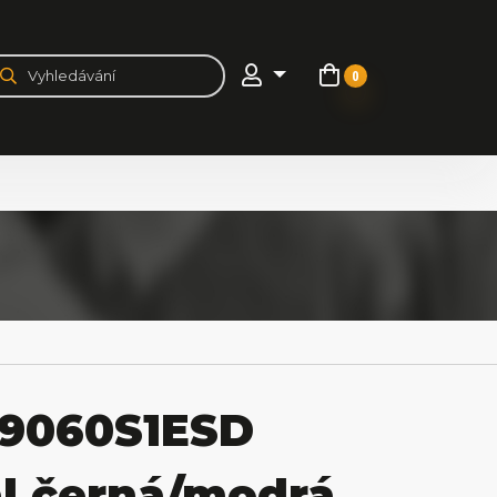
0
19060S1ESD
l černá/modrá