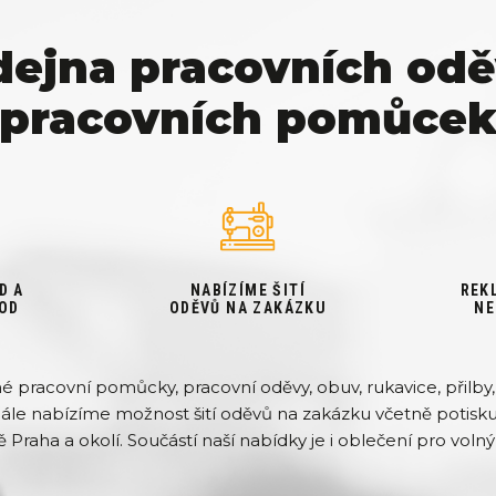
dejna pracovních odě
pracovních pomůce
D A
NABÍZÍME ŠITÍ
REK
OD
ODĚVŮ NA ZAKÁZKU
NE
pracovní pomůcky, pracovní oděvy, obuv, rukavice, přilby, 
Dále nabízíme možnost šití oděvů na zakázku včetně potisku 
ě Praha a okolí. Součástí naší nabídky je i oblečení pro volný 