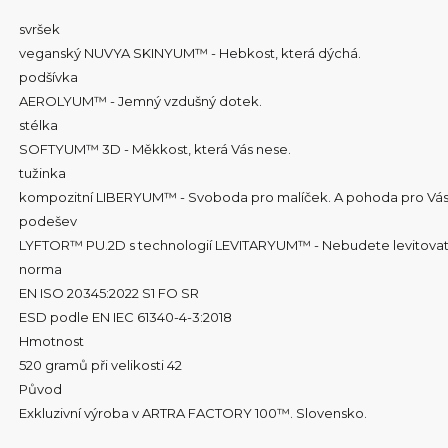
svršek
veganský NUVYA SKINYUM™ - Hebkost, která dýchá.
podšívka
AEROLYUM™ - Jemný vzdušný dotek.
stélka
SOFTYUM™ 3D - Měkkost, která Vás nese.
tužinka
kompozitní LIBERYUM™ - Svoboda pro malíček. A pohoda pro Vás
podešev
LYFTOR™ PU.2D s technologií LEVITARYUM™ - Nebudete levitovat. B
norma
EN ISO 20345:2022 S1 FO SR
ESD podle EN IEC 61340-4-3:2018
Hmotnost
520 gramů při velikosti 42
Původ
Exkluzivní výroba v ARTRA FACTORY 100™. Slovensko.