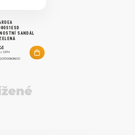
ARDEA
080S1ESD
NOSTNÍ SANDÁL
ZELENÁ
Kč
ez DPH
12031008080S1
ížené