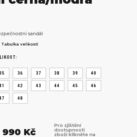
zpečnostní sandál
Tabulka velikostí
LIKOST:
35
36
37
38
39
40
41
42
43
44
45
46
47
48
Pro zjištění
 990 Kč
dostupnosti
zboží klikněte na