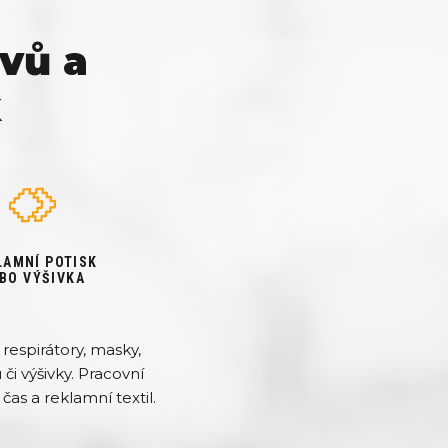
vů a
k
LAMNÍ POTISK
BO VÝŠIVKA
respirátory, masky,
či výšivky. Pracovní
čas a reklamní textil.