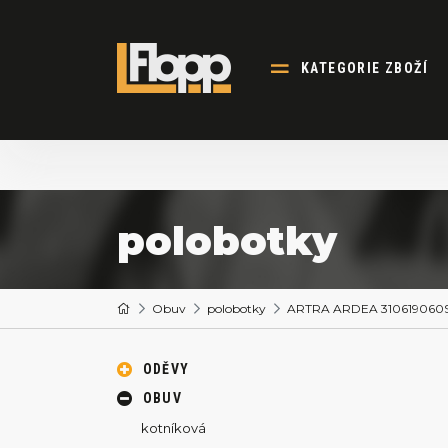
KATEGORIE ZBOŽÍ
polobotky
Obuv
polobotky
ARTRA ARDEA 310619060S1
ODĚVY
OBUV
kotníková