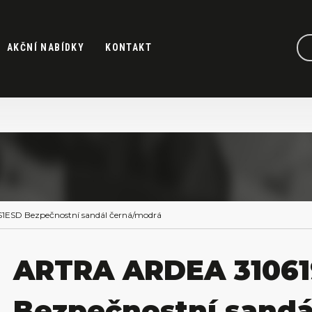
AKČNÍ NABÍDKY
KONTAKT
ESD Bezpečnostní sandál černá/modrá
ARTRA ARDEA 3106
Bezpečnostní sandá