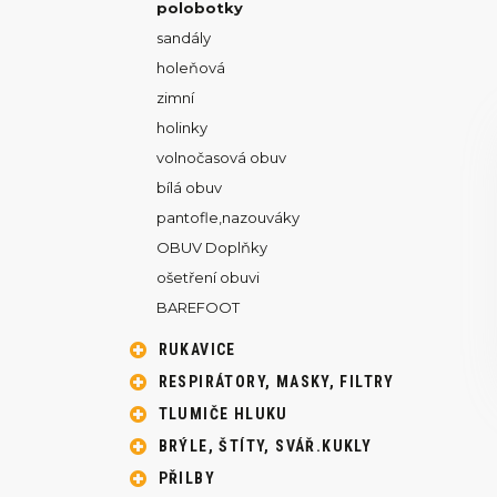
polobotky
sandály
holeňová
zimní
holinky
volnočasová obuv
bílá obuv
pantofle,nazouváky
OBUV Doplňky
ošetření obuvi
BAREFOOT
RUKAVICE
RESPIRÁTORY, MASKY, FILTRY
TLUMIČE HLUKU
BRÝLE, ŠTÍTY, SVÁŘ.KUKLY
PŘILBY