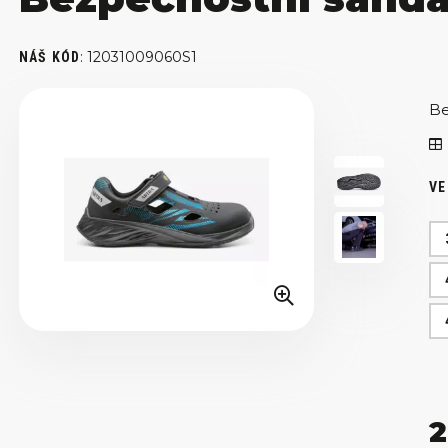
:
12031009060S1
NÁŠ KÓD
Be
VE
2