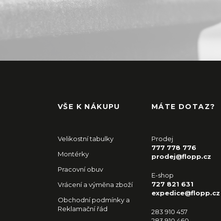
VŠE K NÁKUPU
MÁTE DOTAZ?
Velikostní tabulky
Prodej
777 778 776
Montérky
prodej@flopp.cz
Pracovní obuv
E-shop
727 821 631
Vrácení a výměna zboží
expedice@flopp.cz
Obchodní podmínky a
Reklamační řád
283 910 457
283 910 460