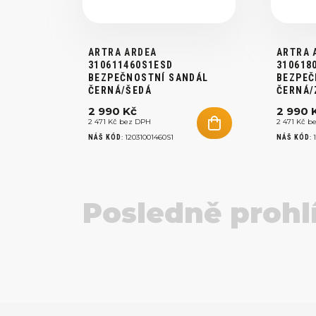
ARTRA ARDEA
ARTRA 
310611460S1ESD
310618
BEZPEČNOSTNÍ SANDÁL
BEZPEČ
ČERNÁ/ŠEDÁ
ČERNÁ/
2 990 Kč
2 990 
2 471 Kč bez DPH
2 471 Kč b
:
12031001460S1
:
NÁŠ KÓD
NÁŠ KÓD
Posledně prohl